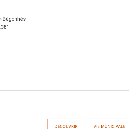
es-Bégonhès
.38″
DÉCOUVRIR
VIE MUNICIPALE