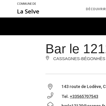
COMMUNE DE
DÉCOUVRIR
La Selve
Bar le 12
CASSAGNES-BÉGONHÈS
143 route de Lodève,
Tel.
+33565707543
barle12120@orange.fr