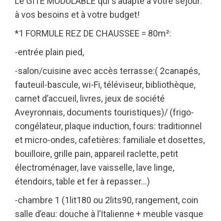
Le GITE MODULABLE qui s’adapte à votre séjour:
à vos besoins et à votre budget!
*1 FORMULE REZ DE CHAUSSEE = 80m²:
-entrée plain pied,
-salon/cuisine avec accès terrasse:( 2canapés,
fauteuil-bascule, wi-Fi, téléviseur, bibliothèque,
carnet d’accueil, livres, jeux de société
Aveyronnais, documents touristiques)/ (frigo-
congélateur, plaque induction, fours: traditionnel
et micro-ondes, cafetières: familiale et dosettes,
bouilloire, grille pain, appareil raclette, petit
électroménager, lave vaisselle, lave linge,
étendoirs, table et fer à repasser…)
-chambre 1 (1lit180 ou 2lits90, rangement, coin
salle d’eau: douche à l’Italienne + meuble vasque